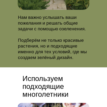
Нам важно услышать ваши
пожелания и решать общие
задачи с помощью озеленения.
Подберём не только красивые
растения, но и подходящие
именно для тех условий, где мы
создаем зелёный дизайн.
Используем
подходящие
многолетники