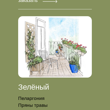
заказать
Зелёный
Пеларгония
Пряны травы