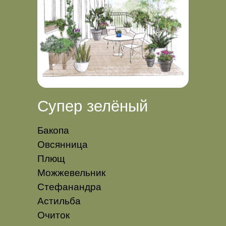
Супер зелёный
Бакопа
Овсянница
Плющ
Можжевельник
Стефанандра
Астильба
Очиток