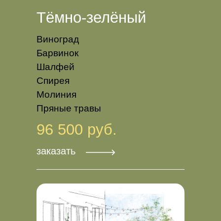
Тёмно-зелёный
Виноград
Барвинок
Шалфей
Спирея
Молиния
Пряные травы
96 500 руб.
заказать